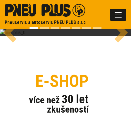
Skočit na obsah
Základní navigace
Pneuservis a autoservis
PNEU PLUS s.r.o.
Předcházející
Další
E-SHOP
30 let
více než
zkušeností