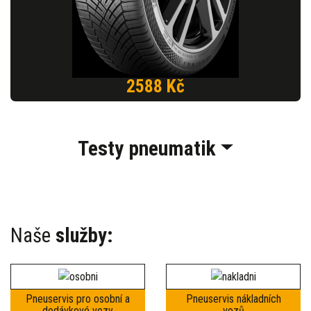
2588 Kč
Testy pneumatik
Naše
služby:
Pneuservis pro osobní a
Pneuservis nákladních
dodávkové vozy
vozů