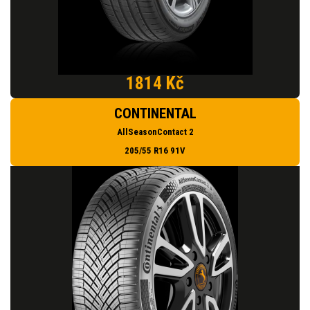
1814 Kč
CONTINENTAL
AllSeasonContact 2
205/55 R16 91V