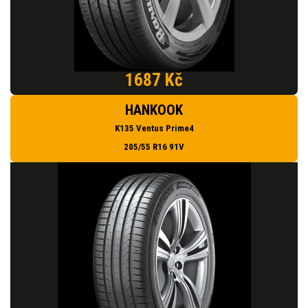
1687 Kč
HANKOOK
K135 Ventus Prime4
205/55 R16 91V